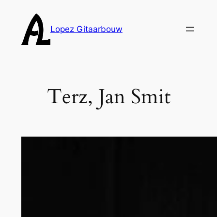
Ga
naar
Lopez Gitaarbouw
de
inhoud
Terz, Jan Smit