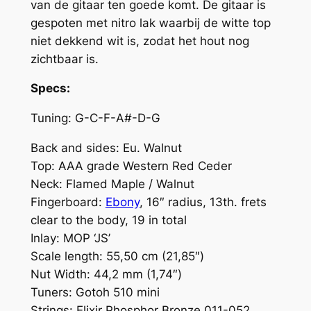
van de gitaar ten goede komt. De gitaar is
gespoten met nitro lak waarbij de witte top
niet dekkend wit is, zodat het hout nog
zichtbaar is.
Specs:
Tuning: G-C-F-A#-D-G
Back and sides: Eu. Walnut
Top: AAA grade Western Red Ceder
Neck: Flamed Maple / Walnut
Fingerboard:
Ebony
, 16″ radius, 13th. frets
clear to the body, 19 in total
Inlay: MOP ‘JS’
Scale length: 55,50 cm (21,85″)
Nut Width: 44,2 mm (1,74″)
Tuners: Gotoh 510 mini
Strings: Elixir Phosphor Bronze 011-052