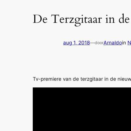
De Terzgitaar in de
aug 1, 2018
—
Arnaldo
in
N
door
Tv-premiere van de terzgitaar in de nieu