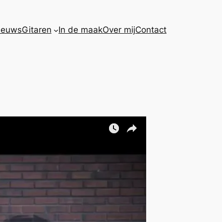
ieuws
Gitaren
In de maak
Over mij
Contact